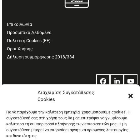
Επικοινωνία
Προσωπικά Δεδομένα
Πολιτική Cookies (ΕΕ)
Όροι Χρήσης
Δήλωση συμμόρφωσης 2018/334
Facebook
LinkedIn
Yo
Διαχείριση Συγκατάθεσης
Cookies
© Copyright: Ethos Media S.A.
Για να παρέχουμε την καλύτερη εμπειρία, χρησιμοποιούμε cookies. Η
συγκατάθεσή σας στη χρήση τους θα μας επιτρέψει να γνωρίσουμε
καλύτερα τη συμπεριφορά πλοήγησης των επιεσκεπτών μας. Η μη
συγκατάθεση μπορεί να επηρεάσει αρνητικά ορισμένες λειτουργίες
και δυνατότητες.