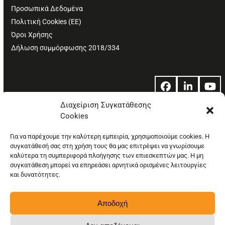
Προσωπικά Δεδομένα
Πολιτική Cookies (ΕΕ)
Όροι Χρήσης
Δήλωση συμμόρφωσης 2018/334
Facebook
LinkedIn
Yo
Διαχείριση Συγκατάθεσης
Cookies
© Copyright: Ethos Media S.A.
Για να παρέχουμε την καλύτερη εμπειρία, χρησιμοποιούμε cookies. Η
συγκατάθεσή σας στη χρήση τους θα μας επιτρέψει να γνωρίσουμε
καλύτερα τη συμπεριφορά πλοήγησης των επιεσκεπτών μας. Η μη
συγκατάθεση μπορεί να επηρεάσει αρνητικά ορισμένες λειτουργίες
και δυνατότητες.
Αποδοχή