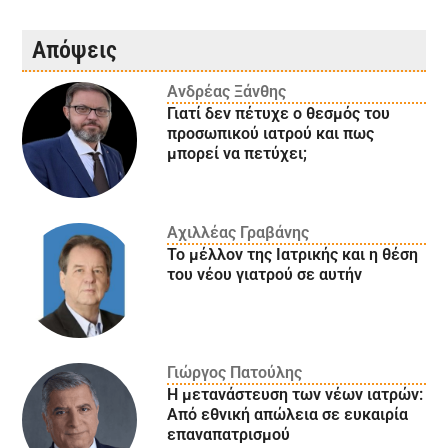
Απόψεις
Ανδρέας Ξάνθης
Γιατί δεν πέτυχε ο θεσμός του
προσωπικού ιατρού και πως
μπορεί να πετύχει;
Αχιλλέας Γραβάνης
Το μέλλον της Ιατρικής και η θέση
του νέου γιατρού σε αυτήν
Γιώργος Πατούλης
Η μετανάστευση των νέων ιατρών:
Aπό εθνική απώλεια σε ευκαιρία
επαναπατρισμού