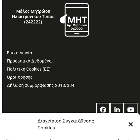
Μέλος Μητρώου
Ηλεκτρονικού Τύπου
(242222)
Επικοινωνία
Προσωπικά Δεδομένα
Πολιτική Cookies (ΕΕ)
Όροι Χρήσης
Δήλωση συμμόρφωσης 2018/334
Facebook
LinkedIn
Yo
Διαχείριση Συγκατάθεσης
Cookies
© Copyright: Ethos Media S.A.