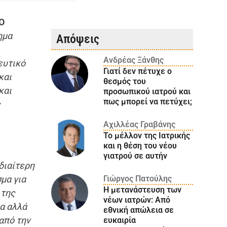
«Ο
ημα
Απόψεις
Ανδρέας Ξάνθης
ευτικό
Γιατί δεν πέτυχε ο
και
θεσμός του
και
προσωπικού ιατρού και
πως μπορεί να πετύχει;
ς
Αχιλλέας Γραβάνης
Το μέλλον της Ιατρικής
και η θέση του νέου
γιατρού σε αυτήν
ιδιαίτερη
μα για
Γιώργος Πατούλης
Η μετανάστευση των
 της
νέων ιατρών: Aπό
δα αλλά
εθνική απώλεια σε
από την
ευκαιρία