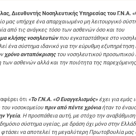
λας, Διευθυντής Νοσηλευτικής Υπηρεσίας του Γ.Ν.Α. 
ίο μας υπήρχε ένα απαρχαιωμένο μη λειτουργικό σύστ
ία από τις ανάγκες τόσο των ασθενών όσο και του
ημα κλήσης νοσηλευτών
που εγκαταστάθηκε στο νοσηλ
λεί ένα σύστημα ιδανικό για την εύρυθμη εξυπηρέτηση 
ον
χρόνο ανταπόκρισης
του νοσηλευτικού προσωπικού 
η των ασθενών αλλά και την ποιότητα της παρεχόμενη
αφέρει ότι
«
Το Γ.Ν.Α. «Ο Ευαγγελισμός»
έχει για εμάς 
ς του νοσοκομείου
πριν από πέντε χρόνια
ήταν το έναυσ
ην Υγεία
. Η προσπάθεια αυτή, με στόχο την αναβάθμιση
δημόσιο σύστημα υγείας, με δράση όχι μόνο στην Ελλά
ν φτάσει να αποτελεί τη μεγαλύτερη Πρωτοβουλία μας 