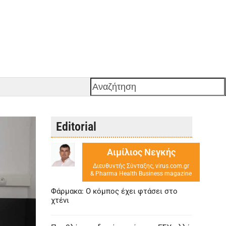
Αναζήτηση
Editorial
Αιμίλιος Νεγκής
Διευθυντής Σύνταξης, virus.com.gr
& Pharma Health Business magazine
Φάρμακα: Ο κόμπος έχει φτάσει στο
χτένι