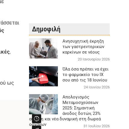
με
άσσεται
Δημοφιλή
ύς
Aνησυχητική έκρηξη
των γαστρεντερικών
ικές
,
καρκίνων σε νέους
20 Ιανουαρίου 2026
ύ
Όλα όσα πρέπει να έχει
το φαρμακείο του ΙΧ
σου από τις 18 Ιουνίου
μού ως
24 Ιουνίου 2026
Απολογισμός
Μεταμοσχεύσεων
2025: Σημαντική
άνοδος δοτών, 23%
αύξηση και νέα δυναμική στη δωρεά
οργάνων
31 Ιουλίου 2026