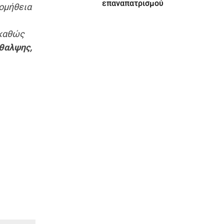
επαναπατρισμού
ρομήθεια
 καθώς
ίθαλψης,