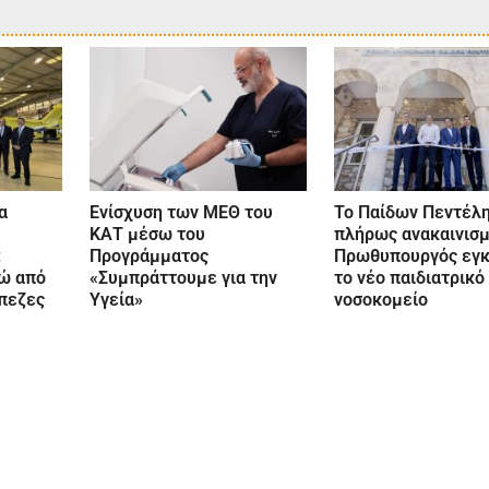
α
Ενίσχυση των ΜΕΘ του
Το Παίδων Πεντέλ
ΚΑΤ μέσω του
πλήρως ανακαινισμ
:
Προγράμματος
Πρωθυπουργός εγκ
ώ από
«Συμπράττουμε για την
το νέο παιδιατρικό
άπεζες
Υγεία»
νοσοκομείο