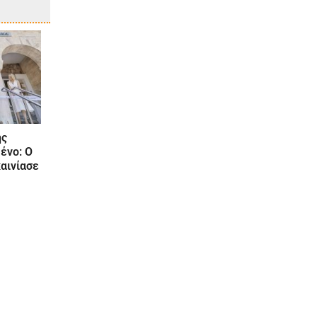
ης
ένο: Ο
αινίασε