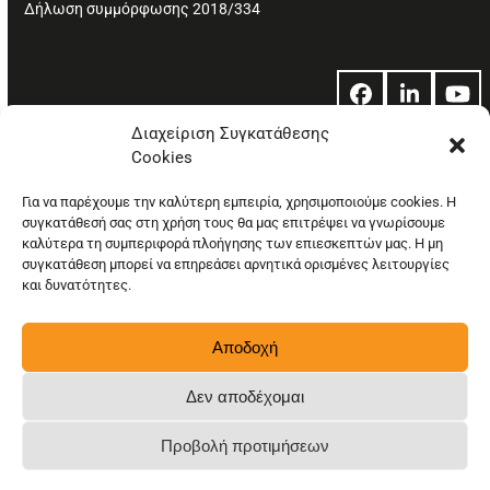
Δήλωση συμμόρφωσης 2018/334
Facebook
LinkedIn
Yo
Διαχείριση Συγκατάθεσης
Cookies
© Copyright: Ethos Media S.A.
Για να παρέχουμε την καλύτερη εμπειρία, χρησιμοποιούμε cookies. Η
συγκατάθεσή σας στη χρήση τους θα μας επιτρέψει να γνωρίσουμε
καλύτερα τη συμπεριφορά πλοήγησης των επιεσκεπτών μας. Η μη
συγκατάθεση μπορεί να επηρεάσει αρνητικά ορισμένες λειτουργίες
και δυνατότητες.
Αποδοχή
Δεν αποδέχομαι
Προβολή προτιμήσεων