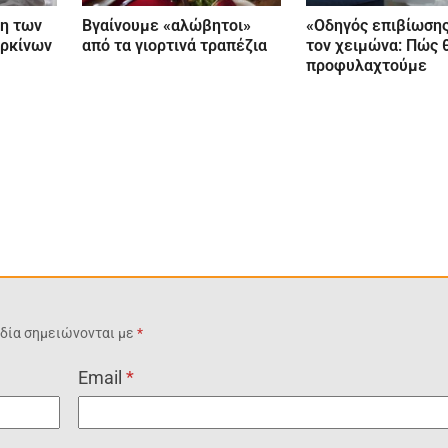
η των
Βγαίνουμε «αλώβητοι»
«Οδηγός επιβίωσης
αρκίνων
από τα γιορτινά τραπέζια
τον χειμώνα: Πώς 
προφυλαχτούμε
δία σημειώνονται με
*
Email
*