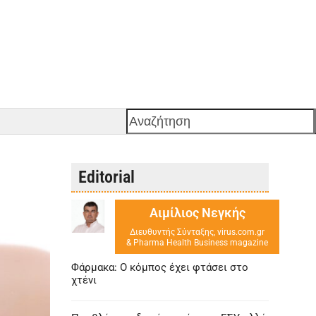
Αναζήτηση
Editorial
Αιμίλιος Νεγκής
Διευθυντής Σύνταξης, virus.com.gr
& Pharma Health Business magazine
Φάρμακα: Ο κόμπος έχει φτάσει στο
χτένι