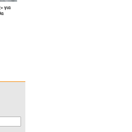
» για
θα