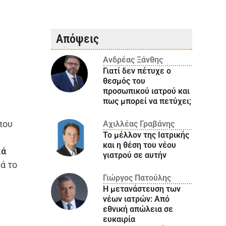
Απόψεις
Ανδρέας Ξάνθης
Γιατί δεν πέτυχε ο
θεσμός του
προσωπικού ιατρού και
πως μπορεί να πετύχει;
που
Αχιλλέας Γραβάνης
Το μέλλον της Ιατρικής
και η θέση του νέου
κά
γιατρού σε αυτήν
ά το
Γιώργος Πατούλης
Η μετανάστευση των
νέων ιατρών: Aπό
εθνική απώλεια σε
ευκαιρία