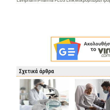
Lavipharm
Pharma PLUS Link
Μικροβίωμα
Προ
Σχετικά άρθρα