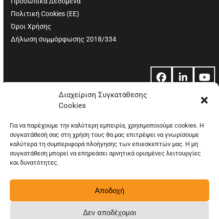
Προσωπικά Δεδομένα
Πολιτική Cookies (ΕΕ)
Όροι Χρήσης
Δήλωση συμμόρφωσης 2018/334
Facebook
LinkedIn
Yo
Διαχείριση Συγκατάθεσης
Cookies
© Copyright: Ethos Media S.A.
Για να παρέχουμε την καλύτερη εμπειρία, χρησιμοποιούμε cookies. Η
συγκατάθεσή σας στη χρήση τους θα μας επιτρέψει να γνωρίσουμε
καλύτερα τη συμπεριφορά πλοήγησης των επιεσκεπτών μας. Η μη
συγκατάθεση μπορεί να επηρεάσει αρνητικά ορισμένες λειτουργίες
και δυνατότητες.
Αποδοχή
Δεν αποδέχομαι