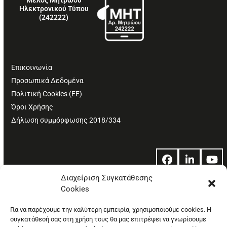
Ηλεκτρονικού Τύπου
(242222)
Επικοινωνία
Προσωπικά Δεδομένα
Πολιτική Cookies (ΕΕ)
Όροι Χρήσης
Δήλωση συμμόρφωσης 2018/334
Facebook
LinkedIn
Yo
Διαχείριση Συγκατάθεσης
Cookies
© Copyright: Ethos Media S.A.
Για να παρέχουμε την καλύτερη εμπειρία, χρησιμοποιούμε cookies. Η
συγκατάθεσή σας στη χρήση τους θα μας επιτρέψει να γνωρίσουμε