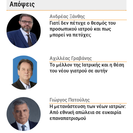
Απόψεις
Ανδρέας Ξάνθης
Γιατί δεν πέτυχε ο θεσμός του
προσωπικού ιατρού και πως
μπορεί να πετύχει;
Αχιλλέας Γραβάνης
Το μέλλον της Ιατρικής και η θέση
του νέου γιατρού σε αυτήν
Γιώργος Πατούλης
Η μετανάστευση των νέων ιατρών:
Aπό εθνική απώλεια σε ευκαιρία
επαναπατρισμού