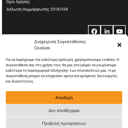
Όροι Χρήσης
Δήλωση συμμόρφωσης 2018/334
Facebook
LinkedIn
Yo
Διαχείριση Συγκατάθεσης
Cookies
© Copyright: Ethos Media S.A.
Για να παρέχουμε την καλύτερη εμπειρία, χρησιμοποιούμε cookies. Η
συγκατάθεσή σας στη χρήση τους θα μας επιτρέψει να γνωρίσουμε
καλύτερα τη συμπεριφορά πλοήγησης των επιεσκεπτών μας. Η μη
συγκατάθεση μπορεί να επηρεάσει αρνητικά ορισμένες λειτουργίες
και δυνατότητες.
Αποδοχή
Δεν αποδέχομαι
Προβολή προτιμήσεων