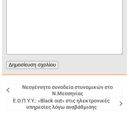
Νεογέννητο συνοδεία στυνομικών στο
Ν.Μεσσηνίας
Ε.Ο.Π.Υ.Υ.: «Black οut» στις ηλεκτρονικές
υπηρεσίες λόγω αναβάθμισης