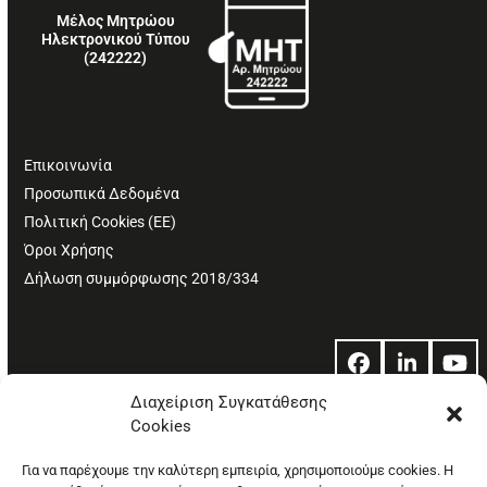
Μέλος Μητρώου
Ηλεκτρονικού Τύπου
(242222)
Επικοινωνία
Προσωπικά Δεδομένα
Πολιτική Cookies (ΕΕ)
Όροι Χρήσης
Δήλωση συμμόρφωσης 2018/334
Facebook
LinkedIn
Yo
Διαχείριση Συγκατάθεσης
Cookies
© Copyright: Ethos Media S.A.
Για να παρέχουμε την καλύτερη εμπειρία, χρησιμοποιούμε cookies. Η