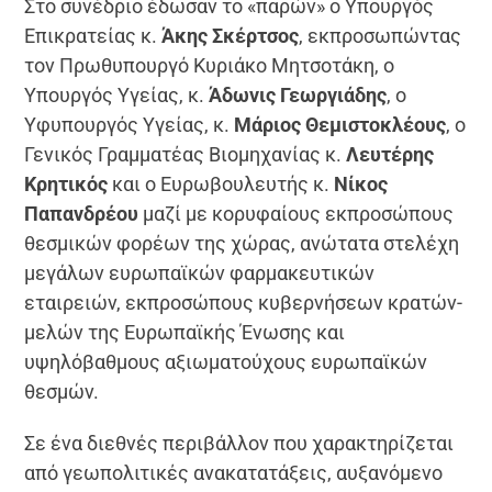
Στο συνέδριο έδωσαν το «παρών» ο Υπουργός
Επικρατείας κ.
Άκης Σκέρτσος
, εκπροσωπώντας
τον Πρωθυπουργό Κυριάκο Μητσοτάκη, ο
Υπουργός Υγείας, κ.
Άδωνις Γεωργιάδης
, ο
Υφυπουργός Υγείας, κ.
Μάριος Θεμιστοκλέους
, ο
Γενικός Γραμματέας Βιομηχανίας κ.
Λευτέρης
Κρητικός
και ο Ευρωβουλευτής κ.
Νίκος
Παπανδρέου
μαζί με κορυφαίους εκπροσώπους
θεσμικών φορέων της χώρας, ανώτατα στελέχη
μεγάλων ευρωπαϊκών φαρμακευτικών
εταιρειών, εκπροσώπους κυβερνήσεων κρατών-
μελών της Ευρωπαϊκής Ένωσης και
υψηλόβαθμους αξιωματούχους ευρωπαϊκών
θεσμών.
Σε ένα διεθνές περιβάλλον που χαρακτηρίζεται
από γεωπολιτικές ανακατατάξεις, αυξανόμενο