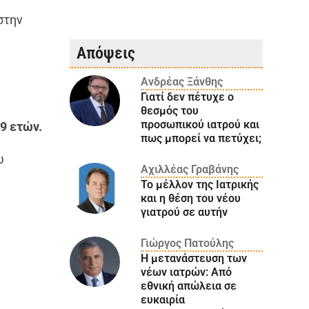
στην
Απόψεις
Ανδρέας Ξάνθης
Γιατί δεν πέτυχε ο
θεσμός του
προσωπικού ιατρού και
19 ετών.
πως μπορεί να πετύχει;
ω
Αχιλλέας Γραβάνης
Το μέλλον της Ιατρικής
και η θέση του νέου
γιατρού σε αυτήν
Γιώργος Πατούλης
Η μετανάστευση των
νέων ιατρών: Aπό
εθνική απώλεια σε
ευκαιρία