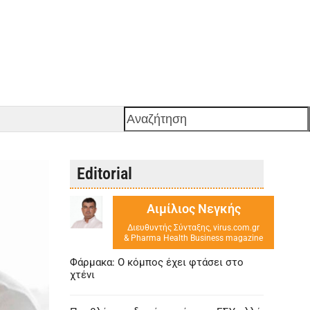
Αναζήτηση
Editorial
Αιμίλιος Νεγκής
Διευθυντής Σύνταξης, virus.com.gr
& Pharma Health Business magazine
Φάρμακα: Ο κόμπος έχει φτάσει στο
χτένι