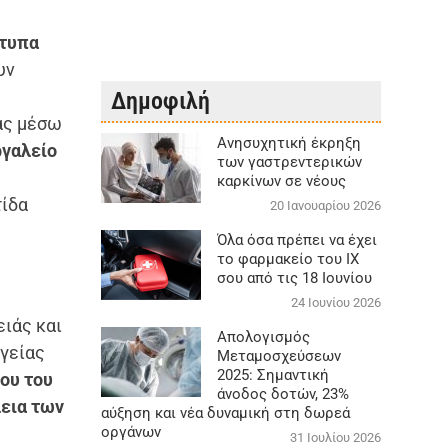
τυπα
υν
Δημοφιλή
ας μέσω
Aνησυχητική έκρηξη
ργαλείο
των γαστρεντερικών
καρκίνων σε νέους
τίδα
20 Ιανουαρίου 2026
Όλα όσα πρέπει να έχει
το φαρμακείο του ΙΧ
σου από τις 18 Ιουνίου
24 Ιουνίου 2026
ιάς και
Απολογισμός
γείας
Μεταμοσχεύσεων
2025: Σημαντική
ου του
άνοδος δοτών, 23%
λεια των
αύξηση και νέα δυναμική στη δωρεά
οργάνων
31 Ιουλίου 2026