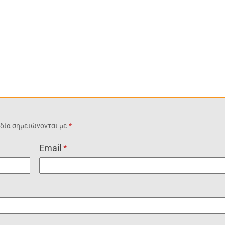
δία σημειώνονται με
*
Email
*