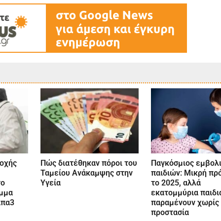
οχής
Πώς διατέθηκαν πόροι του
Παγκόσμιος εμβολ
Ταμείου Ανάκαμψης στην
παιδιών: Μικρή πρ
το
Υγεία
το 2025, αλλά
μμα
εκατομμύρια παιδι
άπα3
παραμένουν χωρίς
προστασία