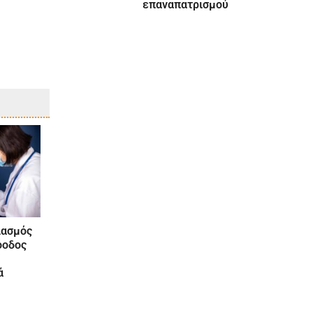
επαναπατρισμού
ιασμός
όοδος
ά