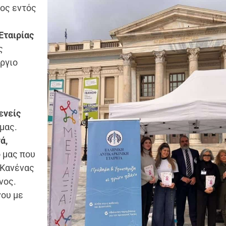
ος εντός
Εταιρίας
ς
ώργιο
ενείς
μας.
ά,
 μας που
 Κανένας
νος.
νου με