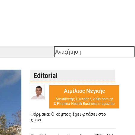
Αναζήτηση
Editorial
Αιμίλιος Νεγκής
Διευθυντής Σύνταξης, virus.com.gr
& Pharma Health Business magazine
Φάρμακα: Ο κόμπος έχει φτάσει στο
χτένι