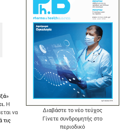
αξά»
ι.
Η
Διαβάστε το νέο τεύχος
εται να
Γίνετε συνδρομητής στο
ά τις
περιοδικό