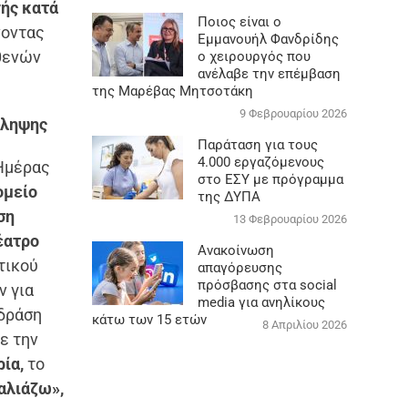
ής κατά
Ποιος είναι ο
οντας
Εμμανουήλ Φανδρίδης
σθενών
ο χειρουργός που
ανέλαβε την επέμβαση
της Μαρέβας Μητσοτάκη
9 Φεβρουαρίου 2026
όληψης
Παράταση για τους
4.000 εργαζόμενους
 Ημέρας
στο ΕΣΥ με πρόγραμμα
ομείο
της ΔΥΠΑ
ση
13 Φεβρουαρίου 2026
έατρο
Ανακοίνωση
τικού
απαγόρευσης
πρόσβασης στα social
ν για
media για ανηλίκους
δράση
κάτω των 15 ετών
8 Απριλίου 2026
ε την
ρία,
το
αλιάζω»,