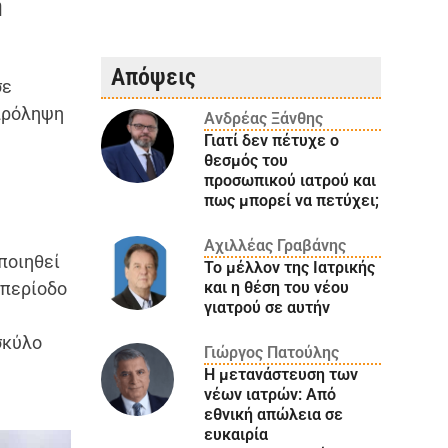
η
Απόψεις
σε
 πρόληψη
Ανδρέας Ξάνθης
Γιατί δεν πέτυχε ο
θεσμός του
προσωπικού ιατρού και
πως μπορεί να πετύχει;
Αχιλλέας Γραβάνης
ποιηθεί
Το μέλλον της Ιατρικής
 περίοδο
και η θέση του νέου
γιατρού σε αυτήν
σκύλο
Γιώργος Πατούλης
Η μετανάστευση των
νέων ιατρών: Aπό
εθνική απώλεια σε
ευκαιρία