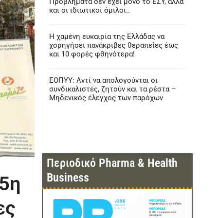
Προβλήματα δεν έχει μόνο το ΕΣΥ, αλλά
και οι ιδιωτικοί όμιλοι..
Η χαμένη ευκαιρία της Ελλάδας να
χορηγήσει πανάκριβες θεραπείες έως
και 10 φορές φθηνότερα!
ΕΟΠΥΥ: Αντί να απολογούνται οι
συνδικαλιστές, ζητούν και τα ρέστα –
Μηδενικός έλεγχος των παρόχων
Περιοδικό Pharma & Health
Business
 5η
ες