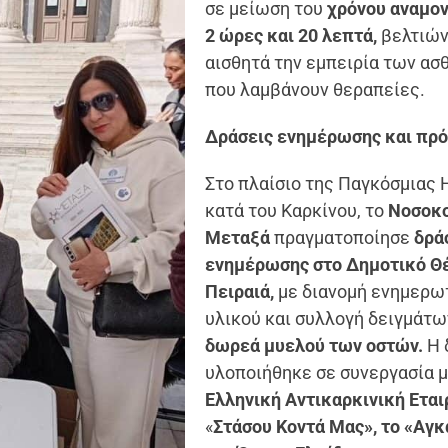
σε μείωση του
χρόνου αναμον
2 ώρες και 20 λεπτά,
βελτιών
αισθητά την εμπειρία των α
που λαμβάνουν θεραπείες.
Δράσεις ενημέρωσης και πρ
Στο πλαίσιο της Παγκόσμιας
κατά του Καρκίνου, το
Νοσοκ
Μεταξά
πραγματοποίησε
δρά
ενημέρωσης στο Δημοτικό Θ
Πειραιά,
με διανομή ενημερω
υλικού και συλλογή δειγμάτω
δωρεά μυελού των οστών.
Η 
υλοποιήθηκε σε συνεργασία μ
Ελληνική Αντικαρκινική Εται
«
Στάσου Κοντά Μας», το «Αγκ