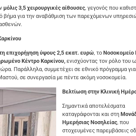
αν
μόλις 3,5 χειρουργικές αίθουσες
, γεγονός που καθισ
ό βήμα για την αναβάθμιση των παρεχόμενων υπηρεσι
ασθενών.
Καρκίνου
η επιχορήγηση ύψους 2,5 εκατ. ευρώ
, το
Νοσοκομείο
ρωμένο Κέντρο Καρκίνου,
ενισχύοντας τον ρόλο του 
ώρα. Παράλληλα, συμμετέχει σε εθνικό πρόγραμμα για
στού, σε συνεργασία με πέντε ακόμη νοσοκομεία.
Βελτίωση στην Κλινική Ημέρ
Σημαντικά αποτελέσματα
καταγράφονται και στη
Μονά
Ημερήσιας Νοσηλείας
, που
στοχευμένες παρεμβάσεις ο