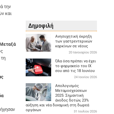
τά την
ών και
Δημοφιλή
Aνησυχητική έκρηξη
των γαστρεντερικών
 Μεταξά
καρκίνων σε νέους
ως
20 Ιανουαρίου 2026
 τη
Όλα όσα πρέπει να έχει
το φαρμακείο του ΙΧ
σου από τις 18 Ιουνίου
ας
24 Ιουνίου 2026
Απολογισμός
Μεταμοσχεύσεων
δα
2025: Σημαντική
άνοδος δοτών, 23%
αύξηση και νέα δυναμική στη δωρεά
δήγησαν
οργάνων
31 Ιουλίου 2026