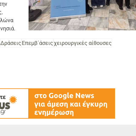
την
ς,
υλώνα
 νησιά.
Δράσεις
Επεμβ΄άσεις
χειρουργικές αίθουσες