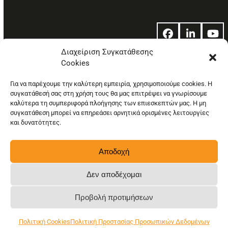
Facebook
LinkedIn
Yo
Διαχείριση Συγκατάθεσης
Cookies
© Copyright: Ethos Media S.A.
Για να παρέχουμε την καλύτερη εμπειρία, χρησιμοποιούμε cookies. Η
συγκατάθεσή σας στη χρήση τους θα μας επιτρέψει να γνωρίσουμε
καλύτερα τη συμπεριφορά πλοήγησης των επιεσκεπτών μας. Η μη
συγκατάθεση μπορεί να επηρεάσει αρνητικά ορισμένες λειτουργίες
και δυνατότητες.
Αποδοχή
Δεν αποδέχομαι
Προβολή προτιμήσεων
Πολιτική Cookies
Πολιτική Προστασίας Προσωπικών Δεδομένων