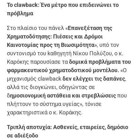
Το clawback: Ένα μέτρο που επιδεινώνει το
πρόβλημα
Στο πλαίσιο του πάνελ «
Επανεξέταση της
Χρηματοδότησης: Πιέσεις και Δρόμοι
Καινοτομίας προς τη Βιωσιμότητα
», υπό τον
συντονισμό του kαθηγητή Νίκου Πολύζου, ο κ.
Καρόκης παρουσίασε τα
δομικά προβλήματα του
φαρμακευτικού χρηματοδοτικού μοντέλου.
«Ο
μηχανισμός clawback
δεν ελέγχει τις δαπάνες
,
αλλά τις διογκώνει, οδηγώντας σε
δ
ημοσιονομική αστάθεια και στρεβλώσεις
που
πλήττουν το σύστημα υγείας», τόνισε
χαρακτηριστικά o κ. Κοράκης.
Τριπλή αποτυχία: Ασθενείς, εταιρείες, δημόσιο
σε αδιέξοδο