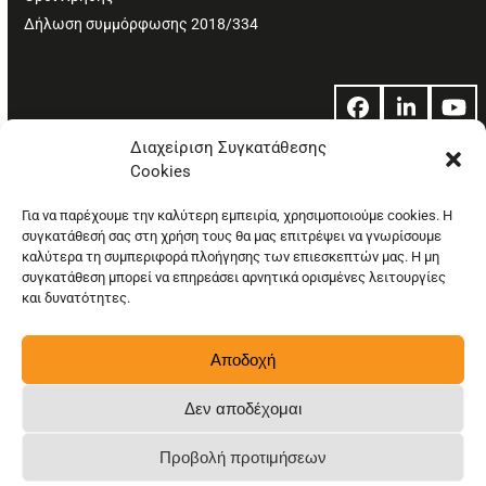
Δήλωση συμμόρφωσης 2018/334
Facebook
LinkedIn
Yo
Διαχείριση Συγκατάθεσης
Cookies
© Copyright: Ethos Media S.A.
Για να παρέχουμε την καλύτερη εμπειρία, χρησιμοποιούμε cookies. Η
συγκατάθεσή σας στη χρήση τους θα μας επιτρέψει να γνωρίσουμε
καλύτερα τη συμπεριφορά πλοήγησης των επιεσκεπτών μας. Η μη
συγκατάθεση μπορεί να επηρεάσει αρνητικά ορισμένες λειτουργίες
και δυνατότητες.
Αποδοχή
Δεν αποδέχομαι
Προβολή προτιμήσεων