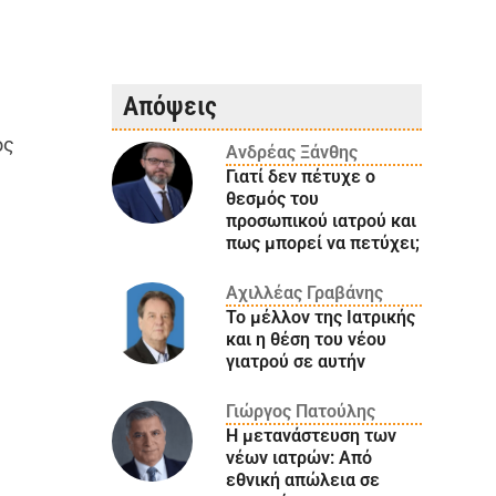
Απόψεις
ος
Ανδρέας Ξάνθης
Γιατί δεν πέτυχε ο
θεσμός του
προσωπικού ιατρού και
πως μπορεί να πετύχει;
Αχιλλέας Γραβάνης
Το μέλλον της Ιατρικής
και η θέση του νέου
γιατρού σε αυτήν
Γιώργος Πατούλης
Η μετανάστευση των
νέων ιατρών: Aπό
εθνική απώλεια σε