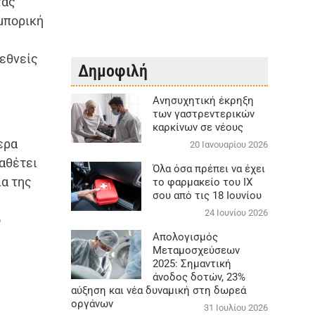
τας
μπορική
ιεθνείς
Δημοφιλή
Aνησυχητική έκρηξη
των γαστρεντερικών
καρκίνων σε νέους
τερα
20 Ιανουαρίου 2026
αθέτει
Όλα όσα πρέπει να έχει
ια της
το φαρμακείο του ΙΧ
σου από τις 18 Ιουνίου
24 Ιουνίου 2026
ο
Απολογισμός
Μεταμοσχεύσεων
2025: Σημαντική
άνοδος δοτών, 23%
αύξηση και νέα δυναμική στη δωρεά
οργάνων
31 Ιουλίου 2026