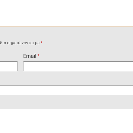
δία σημειώνονται με
*
Email
*