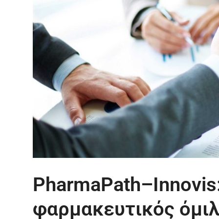
PharmaPath–Innovis
φαρμακευτικός όμι