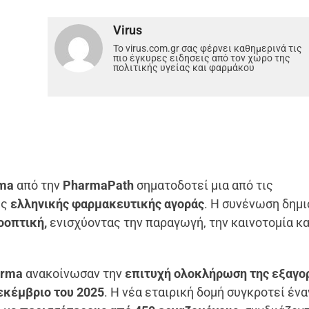
Virus
Το virus.com.gr σας φέρνει καθημερινά τις
πιο έγκυρες ειδησεις από τον χώρο της
πολιτικής υγείας και φαρμάκου
rma
από την
PharmaPath
σηματοδοτεί μια από τις
ης
ελληνικής φαρμακευτικής αγοράς
. Η συνένωση δημι
οοπτική,
ενισχύοντας την παραγωγή, την καινοτομία κα
arma
ανακοίνωσαν την
επιτυχή ολοκλήρωση της εξαγο
εκέμβριο του 2025
. Η νέα εταιρική δομή συγκροτεί ένα