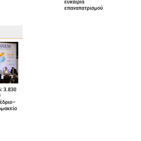
ευκαιρία
επαναπατρισμού
: 3.830
9
νέδριο–
ρμακείο