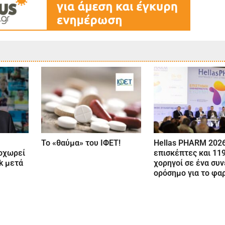
Το «θαύμα» του ΙΦΕΤ!
Hellas PHARM 2026
οχωρεί
επισκέπτες και 11
k μετά
χορηγοί σε ένα συ
ορόσημο για το φα