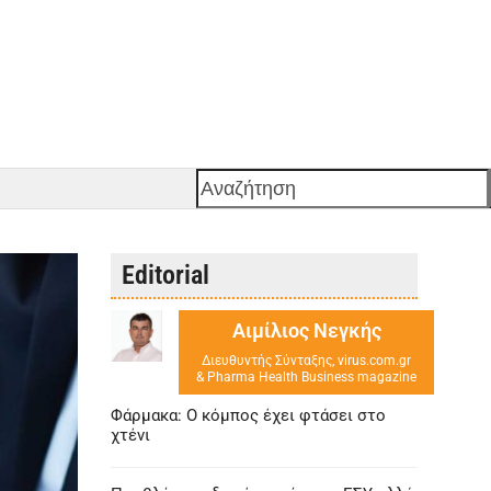
Αναζήτηση
Editorial
Αιμίλιος Νεγκής
Διευθυντής Σύνταξης, virus.com.gr
& Pharma Health Business magazine
Φάρμακα: Ο κόμπος έχει φτάσει στο
χτένι