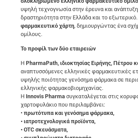
ολοκληρωμένο ελληνικό φαρμακευτικό όμιλ
υψηλή τεχνογνωσία στην έρευνα και ανάπτυξη
δραστηριότητα στην Ελλάδα και το εξωτερικό.
φαρμακευτικό χάρτη
, δημιουργώντας ένα σχή
ομίλους.
Το προφίλ των δύο εταιρειών
Η
PharmaPath, ιδιοκτησίας Ειρήνης, Πέτρου 
αναπτυσσόμενες ελληνικές φαρμακευτικές ετα
υψηλής ποιότητας γενόσημα φάρμακα σε περ
ελληνικής φαρμακοβιομηχανίας.
Η
Innovis Pharma
συγκαταλέγεται στις κορυφα
χαρτοφυλάκιο που περιλαμβάνει:
•
πρωτότυπα και γενόσημα φάρμακα,
• ιατροτεχνολογικά προϊόντα,
• OTC σκευάσματα,
• συμπληρώματα διατροφής,