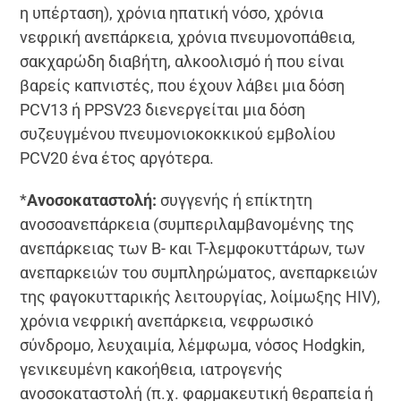
η υπέρταση), χρόνια ηπατική νόσο, χρόνια
νεφρική ανεπάρκεια, χρόνια πνευμονοπάθεια,
σακχαρώδη διαβήτη, αλκοολισμό ή που είναι
βαρείς καπνιστές, που έχουν λάβει μια δόση
PCV13 ή PPSV23 διενεργείται μια δόση
συζευγμένου πνευμονιοκοκκικού εμβολίου
PCV20 ένα έτος αργότερα.
*
Ανοσοκαταστολή:
συγγενής ή επίκτητη
ανοσοανεπάρκεια (συμπεριλαμβανομένης της
ανεπάρκειας των B- και T-λεμφοκυττάρων, των
ανεπαρκειών του συμπληρώματος, ανεπαρκειών
της φαγοκυτταρικής λειτουργίας, λοίμωξης HIV),
χρόνια νεφρική ανεπάρκεια, νεφρωσικό
σύνδρομο, λευχαιμία, λέμφωμα, νόσος Hodgkin,
γενικευμένη κακοήθεια, ιατρογενής
ανοσοκαταστολή (π.χ. φαρμακευτική θεραπεία ή