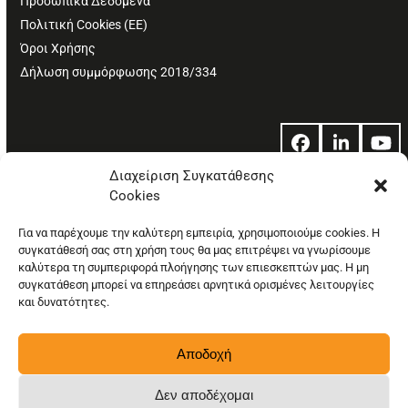
Προσωπικά Δεδομένα
Πολιτική Cookies (ΕΕ)
Όροι Χρήσης
Δήλωση συμμόρφωσης 2018/334
Facebook
LinkedIn
Yo
Διαχείριση Συγκατάθεσης
Cookies
© Copyright: Ethos Media S.A.
Για να παρέχουμε την καλύτερη εμπειρία, χρησιμοποιούμε cookies. Η
συγκατάθεσή σας στη χρήση τους θα μας επιτρέψει να γνωρίσουμε
καλύτερα τη συμπεριφορά πλοήγησης των επιεσκεπτών μας. Η μη
συγκατάθεση μπορεί να επηρεάσει αρνητικά ορισμένες λειτουργίες
και δυνατότητες.
Αποδοχή
Δεν αποδέχομαι