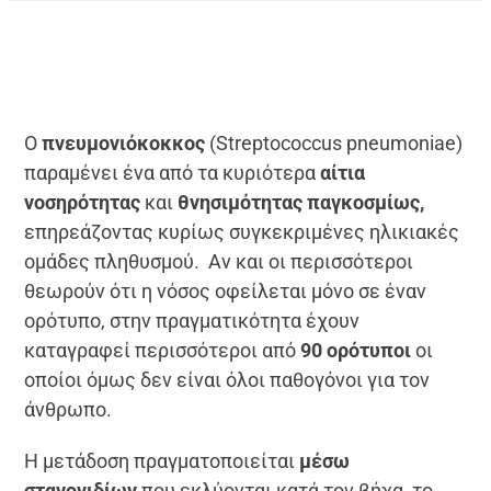
Ο
πνευμονιόκοκκος
(Streptococcus pneumoniae)
παραμένει ένα από τα κυριότερα
αίτια
νοσηρότητας
και
θνησιμότητας παγκοσμίως,
επηρεάζοντας κυρίως συγκεκριμένες ηλικιακές
ομάδες πληθυσμού. Αν και οι περισσότεροι
θεωρούν ότι η νόσος οφείλεται μόνο σε έναν
ορότυπο, στην πραγματικότητα έχουν
καταγραφεί περισσότεροι από
90 ορότυποι
οι
οποίοι όμως δεν είναι όλοι παθογόνοι για τον
άνθρωπο.
Η μετάδοση πραγματοποιείται
μέσω
σταγονιδίων
που εκλύονται κατά τον βήχα, το