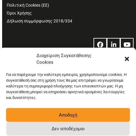
Πολιτική Cookies (ΕΕ)
Όροι Χρήσης
Δήλωση συμμόρφωσης 2018/334
Facebook
LinkedIn
Yo
Διαχείριση Συγκατάθεσης
Cookies
© Copyright: Ethos Media S.A.
Για να παρέχουμε την καλύτερη εμπειρία, χρησιμοποιούμε cookies. Η
συγκατάθεσή σας στη χρήση τους θα μας επιτρέψει να γνωρίσουμε
καλύτερα τη συμπεριφορά πλοήγησης των επιεσκεπτών μας. Η μη
συγκατάθεση μπορεί να επηρεάσει αρνητικά ορισμένες λειτουργίες
και δυνατότητες.
Αποδοχή
Δεν αποδέχομαι