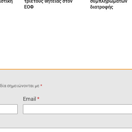
ιστική
τριετούς θητείας στον
συμπληρωμάτων
ΕΟΦ
διατροφής
δία σημειώνονται με
*
Email
*