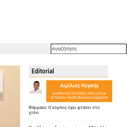
Αναζήτηση
Editorial
Αιμίλιος Νεγκής
Διευθυντής Σύνταξης, virus.com.gr
& Pharma Health Business magazine
Φάρμακα: Ο κόμπος έχει φτάσει στο
χτένι