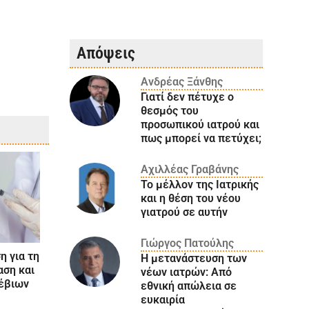
Απόψεις
Ανδρέας Ξάνθης
Γιατί δεν πέτυχε ο
θεσμός του
προσωπικού ιατρού και
πως μπορεί να πετύχει;
Αχιλλέας Γραβάνης
Το μέλλον της Ιατρικής
και η θέση του νέου
γιατρού σε αυτήν
Γιώργος Πατούλης
η για τη
Η μετανάστευση των
αση και
νέων ιατρών: Aπό
έβιων
εθνική απώλεια σε
ευκαιρία