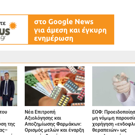
του
Nέα Επιτροπή
ΕΟΦ: Προειδοποίησ
ή
Αξιολόγησης και
μη νόμιμη παρουσί
υση της
Αποζημίωσης Φαρμάκων:
χορήγηση «ενδοφλ
ας–
Ορισμός μελών και έναρξη
θεραπειών» ως