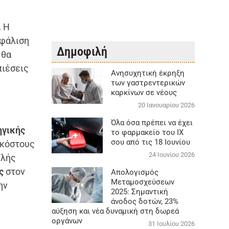
.
Η
σφάλιση
Δημοφιλή
 θα
πιέσεις
Aνησυχητική έκρηξη
των γαστρεντερικών
καρκίνων σε νέους
20 Ιανουαρίου 2026
Όλα όσα πρέπει να έχει
ηγικής
το φαρμακείο του ΙΧ
σου από τις 18 Ιουνίου
 κόστους
24 Ιουνίου 2026
ηλής
ς
στον
Απολογισμός
Μεταμοσχεύσεων
ην
2025: Σημαντική
άνοδος δοτών, 23%
αύξηση και νέα δυναμική στη δωρεά
οργάνων
31 Ιουλίου 2026