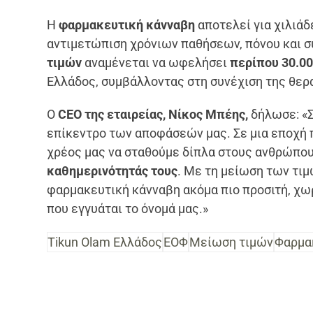
Η
φαρμακευτική κάνναβη
αποτελεί για χιλιάδ
αντιμετώπιση χρόνιων παθήσεων, πόνου και 
τιμών
αναμένεται να ωφελήσει
περίπου 30.00
Ελλάδος, συμβάλλοντας στη συνέχιση της θερ
Ο
CEO της εταιρείας, Νίκος Μπέης,
δήλωσε: «
επίκεντρο των αποφάσεών μας. Σε μια εποχή π
χρέος μας να σταθούμε δίπλα στους ανθρώπου
καθημερινότητάς τους
. Με τη μείωση των τι
φαρμακευτική κάνναβη ακόμα πιο προσιτή, χω
που εγγυάται το όνομά μας.»
Tikun Olam Ελλάδος
ΕΟΦ
Μείωση τιμών
Φαρμα