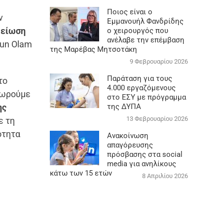
Ποιος είναι ο
ν
Εμμανουήλ Φανδρίδης
μείωση
ο χειρουργός που
ανέλαβε την επέμβαση
kun Olam
της Μαρέβας Μητσοτάκη
9 Φεβρουαρίου 2026
Παράταση για τους
το
4.000 εργαζόμενους
θεωρούμε
στο ΕΣΥ με πρόγραμμα
ης
της ΔΥΠΑ
13 Φεβρουαρίου 2026
ε τη
ότητα
Ανακοίνωση
απαγόρευσης
πρόσβασης στα social
media για ανηλίκους
κάτω των 15 ετών
8 Απριλίου 2026