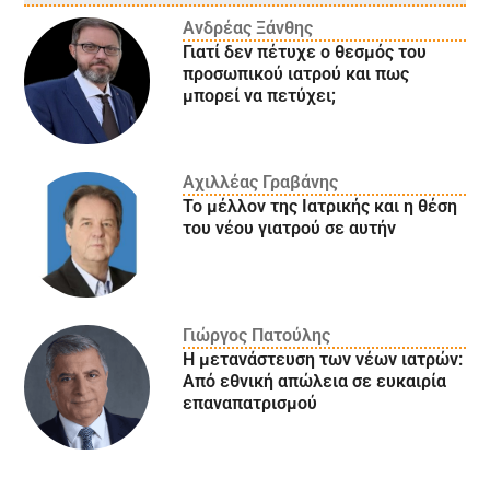
Ανδρέας Ξάνθης
Γιατί δεν πέτυχε ο θεσμός του
προσωπικού ιατρού και πως
μπορεί να πετύχει;
Αχιλλέας Γραβάνης
Το μέλλον της Ιατρικής και η θέση
του νέου γιατρού σε αυτήν
Γιώργος Πατούλης
Η μετανάστευση των νέων ιατρών:
Aπό εθνική απώλεια σε ευκαιρία
επαναπατρισμού