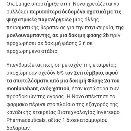
Ο κ.Lange υποστήριξε ότι η Novo χρειάζεται να
συλλέξει
περισσότερα δεδομένα σχετικά με τις
ψυχιατρικές παρενέργειες
μιας άλλης
πειραματικής θεραπείας για την παχυσαρκία,
της
μονλουναμπάντης, σε μια δοκιμή φάσης 2b
πριν
προχωρήσει σε δοκιμή φάσης 3 ή σε
προχωρημένο στάδιο.
Υπενθυμίζεται πως οι
μετοχές της εταιρείας
υποχώρησαν σχεδόν
5% τον Σεπτέμβριο, αφού
τα αποτελέσματα από μια δοκιμή Φάσης 2α του
monlunabant, ενός χαπιού
, ήταν κατώτερα των
προσδοκιών της αγοράς. Η Novo απέκτησε το
φάρμακο πέρυσι στο πλαίσιο της εξαγοράς της
καναδικής εταιρείας βιοτεχνολογίας Inversago
Pharmaceuticals, αξίας 1 δισεκατομμυρίου
δολαρίων.