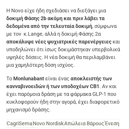
Η Novo είχε ήδη σχεδιάσει να διεξάγει μια
δοκιμή Φάσης 2b ακόμη και πριν λάβει τα
δεδομένα από την τελευταία δοκιμή
, σύμφωνα
με τον
κ.Lange, αλλά η δοκιμή Φάσης 2α
αποκάλυψε νέες ψυχιατρικές παρενέργειες
και
υποδηλώνει ότι ίσως δοκιμάστηκαν υπερβολικά
υψηλές δόσεις. Η νέα δοκιμή θα περιλαμβάνει
μια χαμηλότερη δόση ισχύος.
Το
Monlunabant
είναι ένας
αποκλειστής των
κανναβινοειδών ή των υποδοχέων CB1
. Αν και
έχει παρόμοια δράση με τα φάρμακα GLP-1 που
κυκλοφορούν ήδη στην αγορά, έχει διαφορετικό
μηχανισμό δράσης.
CagriSema
Novo Nordisk
Απώλεια Βάρους
Ένεση