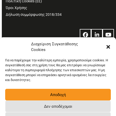
Πολιτική Cookies (ΕΕ)
Όροι Χρήσης
Δήλωση συμμόρφωσης 2018/334
Facebook
LinkedIn
Yo
Διαχείριση Συγκατάθεσης
Cookies
© Copyright: Ethos Media S.A.
Για να παρέχουμε την καλύτερη εμπειρία, χρησιμοποιούμε cookies. Η
συγκατάθεσή σας στη χρήση τους θα μας επιτρέψει να γνωρίσουμε
καλύτερα τη συμπεριφορά πλοήγησης των επιεσκεπτών μας. Η μη
συγκατάθεση μπορεί να επηρεάσει αρνητικά ορισμένες λειτουργίες
και δυνατότητες.
Αποδοχή
Δεν αποδέχομαι