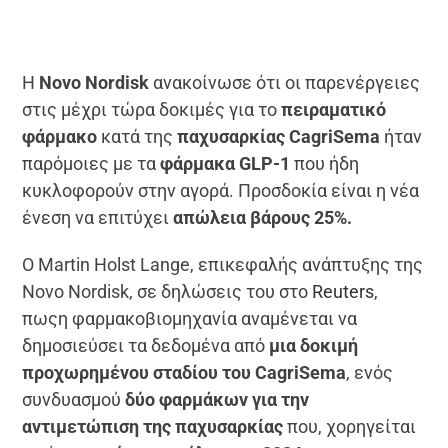
Η
Novo Nordisk
ανακοίνωσε ότι οι παρενέργειες
στις μέχρι τώρα δοκιμές για το
πειραματικό
φάρμακο
κατά της
παχυσαρκίας CagriSema
ήταν
παρόμοιες με τα
φάρμακα GLP-1
που ήδη
κυκλοφορούν στην αγορά. Προσδοκία είναι η νέα
ένεση να επιτύχει
απώλεια βάρους 25%.
Ο Martin Holst Lange, επικεφαλής ανάπτυξης της
Novo Nordisk, σε δηλώσεις του στο
Reuters
,
πωςη φαρμακοβιομηχανία αναμένεται να
δημοσιεύσει τα δεδομένα από
μια δοκιμή
προχωρημένου σταδίου του CagriSema
, ενός
συνδυασμού
δύο φαρμάκων για την
αντιμετώπιση της παχυσαρκίας
που, χορηγείται