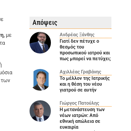
σε
Απόψεις
η,
με
Ανδρέας Ξάνθης
Γιατί δεν πέτυχε ο
τα
θεσμός του
προσωπικού ιατρού και
πως μπορεί να πετύχει;
ή
Αχιλλέας Γραβάνης
μόσια
Το μέλλον της Ιατρικής
 των
και η θέση του νέου
γιατρού σε αυτήν
Γιώργος Πατούλης
Η μετανάστευση των
νέων ιατρών: Aπό
εθνική απώλεια σε
ευκαιρία