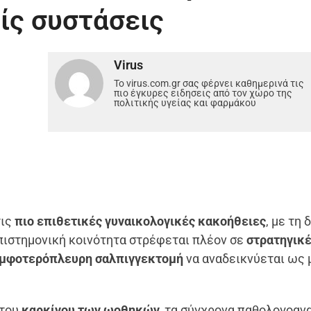
ίς συστάσεις
Virus
Το virus.com.gr σας φέρνει καθημερινά τις
πιο έγκυρες ειδησεις από τον χώρο της
πολιτικής υγείας και φαρμάκου
ις
πιο επιθετικές γυναικολογικές κακοήθειες
, με τη
ιστημονική κοινότητα στρέφεται πλέον σε
στρατηγικ
αμφοτερόπλευρη σαλπιγγεκτομή
να αναδεικνύεται ως 
 του
καρκίνου των ωοθηκών,
τα σύγχρονα παθολογοαν