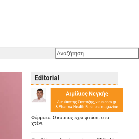
Αναζήτηση
Editorial
Αιμίλιος Νεγκής
Διευθυντής Σύνταξης, virus.com.gr
& Pharma Health Business magazine
Φάρμακα: Ο κόμπος έχει φτάσει στο
χτένι