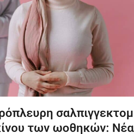
ρόπλευρη σαλπιγγεκτομ
κίνου των ωοθηκών: Νέ