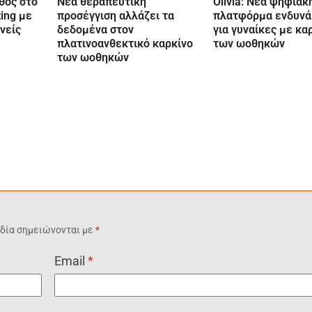
θος στο
Νέα θεραπευτική
Olivia: Νέα ψηφιακ
ting με
προσέγγιση αλλάζει τα
πλατφόρμα ενδυν
νείς
δεδομένα στον
για γυναίκες με κα
πλατινοανθεκτικό καρκίνο
των ωοθηκών
των ωοθηκών
δία σημειώνονται με
*
Email
*