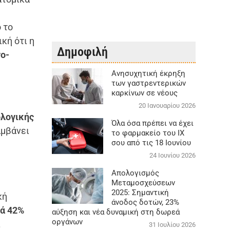
 το
κή ότι η
Δημοφιλή
ο-
Aνησυχητική έκρηξη
των γαστρεντερικών
καρκίνων σε νέους
20 Ιανουαρίου 2026
ολογικής
Όλα όσα πρέπει να έχει
αμβάνει
το φαρμακείο του ΙΧ
σου από τις 18 Ιουνίου
24 Ιουνίου 2026
Απολογισμός
Μεταμοσχεύσεων
2025: Σημαντική
κή
άνοδος δοτών, 23%
τά 42%
αύξηση και νέα δυναμική στη δωρεά
οργάνων
.
31 Ιουλίου 2026