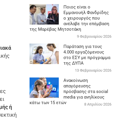
Ποιος είναι ο
Εμμανουήλ Φανδρίδης
ο χειρουργός που
ανέλαβε την επέμβαση
της Μαρέβας Μητσοτάκη
9 Φεβρουαρίου 2026
Παράταση για τους
ιακά
4.000 εργαζόμενους
ικής
στο ΕΣΥ με πρόγραμμα
της ΔΥΠΑ
13 Φεβρουαρίου 2026
Ανακοίνωση
απαγόρευσης
λες
πρόσβασης στα social
media για ανηλίκους
ει
κάτω των 15 ετών
8 Απριλίου 2026
μής ή
σεκτική