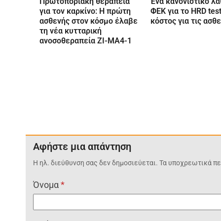
Πρωτοποριακή θεραπεία
Ένα κανονιστικό λά
για τον καρκίνο: Η πρώτη
ΦΕΚ για το HRD tes
ασθενής στον κόσμο έλαβε
κόστος για τις ασθε
τη νέα κυτταρική
ανοσοθεραπεία ZI-MA4-1
Αφήστε μια απάντηση
Η ηλ. διεύθυνση σας δεν δημοσιεύεται.
Τα υποχρεωτικά πε
Όνομα
*