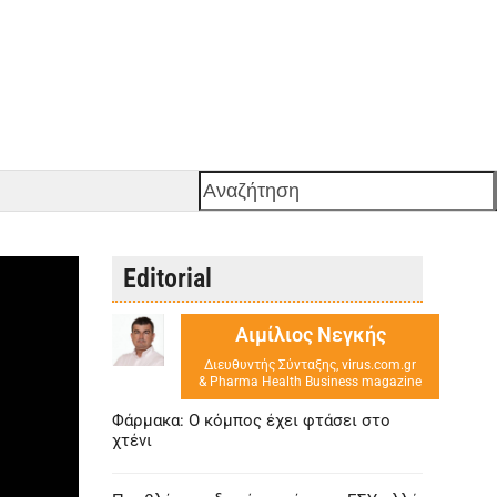
Αναζήτηση
Editorial
Αιμίλιος Νεγκής
Διευθυντής Σύνταξης, virus.com.gr
& Pharma Health Business magazine
Φάρμακα: Ο κόμπος έχει φτάσει στο
χτένι