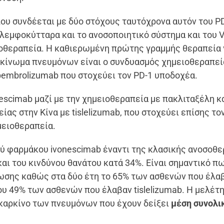
ου συνδέεται με δύο στόχους ταυτόχρονα αυτόν του P
-λεμφοκύτταρα και το ανοσοποιητικό σύστημα και του 
οθεραπεία. Η καθιερωμένη πρώτης γραμμής θεραπεία 
ρκίνωμα πνευμόνων είναι ο συνδυασμός χημειοθεραπεί
pembrolizumab που στοχεύει τον PD-1 υποδοχέα.
escimab μαζί με την χημειοθεραπεία με πακλιταξέλη κ
ας στην Κίνα με tislelizumab, που στοχεύει επίσης το
μειοθεραπεία.
ού φαρμάκου ivonescimab έναντι της κλασικής ανοσοθ
αι του κινδύνου θανάτου κατά 34%. Είναι σημαντικό π
σης καθώς στα δύο έτη το 65% των ασθενών που έλα
ου 49% των ασθενών που έλαβαν tislelizumab. Η μελέτ
 καρκίνο των πνευμόνων που έχουν δείξει
μέση συνολι