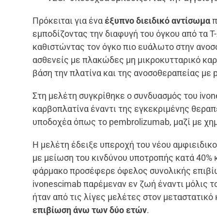
Πρόκειται για ένα
έξυπνο διειδικό αντίσωμα
π
εμποδίζοντας την διαφυγή του όγκου από τα Τ
καθιστώντας τον όγκο πιο ευάλωτο στην ανοσ
ασθενείς με πλακώδες μη μικροκυτταρικό κα
βάση την πλατίνα και της ανοσοθεραπείας με 
Στη μελέτη συγκρίθηκε ο συνδυασμός του ivon
καρβοπλατίνα έναντι της εγκεκριμένης θεραπεί
υποδοχέα όπως το pembrolizumab, μαζί με χη
Η μελέτη έδειξε υπεροχή του νέου αμφιειδικ
με μείωση του κινδύνου υποτροπής κατά 40% κ
φάρμακο προσέφερε όφελος συνολικής επιβίω
ivonescimab παρέμεναν εν ζωή έναντι μόλις τ
ήταν από τις λίγες μελέτες στον μεταστατικό
επιβίωση άνω των δύο ετών
.