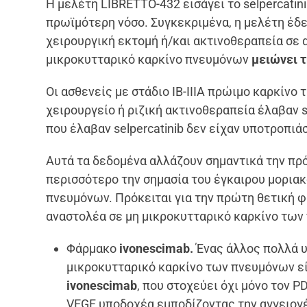
Η μελέτη LIBRETTO-432 εισάγει το selpercati
πρωϊμότερη νόσο. Συγκεκριμένα, η μελέτη έδει
χειρουργική εκτομή ή/και ακτινοθεραπεία σε 
μικροκυτταρικό καρκίνο πνευμόνων
μειώνει 
Οι ασθενείς με στάδιο ΙΒ-ΙΙΙΑ πρώιμο καρκίνο
χειρουργείο ή ριζική ακτινοθεραπεία έλαβαν s
που έλαβαν selpercatinib δεν είχαν υποτροπιά
Αυτά τα δεδομένα αλλάζουν σημαντικά την π
περισσότερο την σημασία του έγκαιρου μορια
πνευμόνων.
Πρόκειται για την πρώτη θετική φ
αναστολέα σε μη μικροκυτταρικό καρκίνο των 
Φάρμακο
ivonescimab.
Ένας άλλος πολλά 
μικροκυτταρικό καρκίνο των πνευμόνων εί
ivonescimab
, που στοχεύει όχι μόνο τον 
VEGF υποδοχέα εμποδίζοντας την αγγειογ