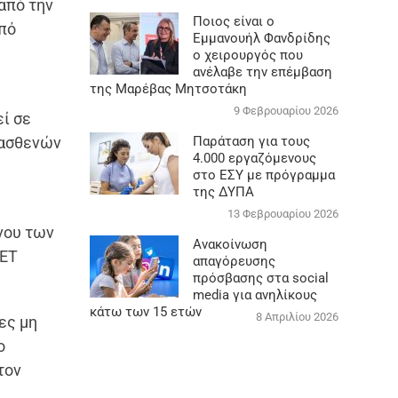
από την
Ποιος είναι ο
από
Εμμανουήλ Φανδρίδης
ο χειρουργός που
ανέλαβε την επέμβαση
της Μαρέβας Μητσοτάκη
9 Φεβρουαρίου 2026
εί σε
ν ασθενών
Παράταση για τους
4.000 εργαζόμενους
στο ΕΣΥ με πρόγραμμα
της ΔΥΠΑ
13 Φεβρουαρίου 2026
νου των
Ανακοίνωση
RET
απαγόρευσης
πρόσβασης στα social
media για ανηλίκους
κάτω των 15 ετών
8 Απριλίου 2026
ες μη
ο
τον