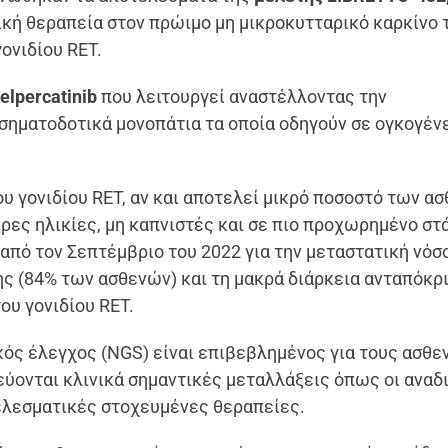
ική θεραπεία στον πρώιμο μη μικροκυτταρικό καρκίνο
ονιδίου RET.
elpercatinib
που λειτουργεί αναστέλλοντας την
σηματοδοτικά μονοπάτια τα οποία οδηγούν σε ογκογέν
υ γονιδίου RET, αν και αποτελεί μικρό ποσοστό των α
ερες ηλικίες, μη καπνιστές και σε πιο προχωρημένο στά
 από τον Σεπτέμβριο του 2022 για την μεταστατική νόσ
ης (84% των ασθενών) και τη μακρά διάρκεια ανταπόκρ
ου γονιδίου RET.
κός έλεγχος (NGS) είναι επιβεβλημένος για τους ασθε
ύονται κλινικά σημαντικές μεταλλάξεις όπως οι αναδ
τελεσματικές στοχευμένες θεραπείες.