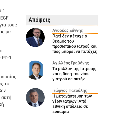
D-1
VEGF
Απόψεις
για τους
Ανδρέας Ξάνθης
ας με
Γιατί δεν πέτυχε ο
θεσμός του
προσωπικού ιατρού και
αι
πως μπορεί να πετύχει;
ν PD-1
Αχιλλέας Γραβάνης
Το μέλλον της Ιατρικής
και η θέση του νέου
εραπείας
γιατρού σε αυτήν
ως το
βαν
Γιώργος Πατούλης
Η μετανάστευση των
η αυτή
νέων ιατρών: Aπό
κή
εθνική απώλεια σε
ευκαιρία