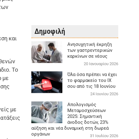
 των
Δημοφιλή
εση και
Aνησυχητική έκρηξη
των γαστρεντερικών
καρκίνων σε νέους
σθενών
20 Ιανουαρίου 2026
διο. Το
Όλα όσα πρέπει να έχει
ο με
το φαρμακείο του ΙΧ
ισης
σου από τις 18 Ιουνίου
24 Ιουνίου 2026
Απολογισμός
νείς με
Μεταμοσχεύσεων
2025: Σημαντική
ιατάξεις
άνοδος δοτών, 23%
αύξηση και νέα δυναμική στη δωρεά
οργάνων
31 Ιουλίου 2026