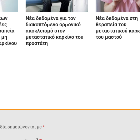
έων
Νέα δεδομένα για τον
Νέα δεδομένα στη
έες
διακοπτόμενο ορμονικό
θεραπεία του
ραπεία
αποκλεισμό στον
μεταστατικού καρκ
 μη
μεταστατικό καρκίνο του
του μαστού
αρκίνου
προστάτη
δία σημειώνονται με
*