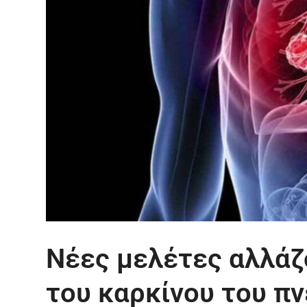
Νέες μελέτες αλλάζ
του καρκίνου του π