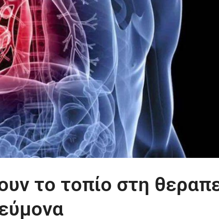
ουν το τοπίο στη θεραπ
νεύμονα