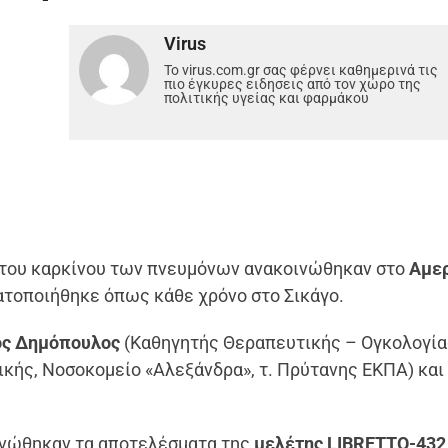
Virus
Το virus.com.gr σας φέρνει καθημερινά τις
πιο έγκυρες ειδησεις από τον χώρο της
πολιτικής υγείας και φαρμάκου
 του καρκίνου των πνευμόνων ανακοινώθηκαν στο
Αμερ
ατοποιήθηκε όπως κάθε χρόνο στο Σικάγο.
ος Δημόπουλος
(Καθηγητής Θεραπευτικής – Ογκολογία
κής, Νοσοκομείο «Αλεξάνδρα», τ. Πρύτανης ΕΚΠΑ) και 
ινώθηκαν τα αποτελέσματα της
μελέτης LIBRETTO-432