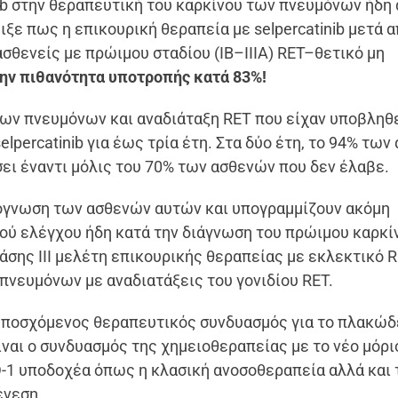
nib στην θεραπευτική του καρκίνου των πνευμόνων ήδη 
ξε πως η επικουρική θεραπεία με selpercatinib μετά 
ασθενείς με πρώιμου σταδίου (IB–IIIA) RET–θετικό μη
την πιθανότητα υποτροπής κατά 83%!
 των πνευμόνων και αναδιάταξη RET που είχαν υποβληθ
elpercatinib για έως τρία έτη. Στα δύο έτη, το 94% τω
σει έναντι μόλις του 70% των ασθενών που δεν έλαβε.
ρόγνωση των ασθενών αυτών και υπογραμμίζουν ακόμη
κού ελέγχου ήδη κατά την διάγνωση του πρώιμου καρκί
άσης III μελέτη
επικουρικής θεραπείας με εκλεκτικό 
πνευμόνων με αναδιατάξεις του γονιδίου RET.
υποσχόμενος θεραπευτικός συνδυασμός για το πλακώδ
ναι ο συνδυασμός της χημειοθεραπείας με το νέο μόρι
PD-1 υποδοχέα όπως η κλασική ανοσοθεραπεία αλλά και 
ένεση.