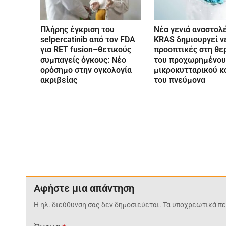
Πλήρης έγκριση του
Νέα γενιά αναστολ
selpercatinib από τον FDA
KRAS δημιουργεί ν
για RET fusion–θετικούς
προοπτικές στη θε
συμπαγείς όγκους: Νέο
του προχωρημένου
ορόσημο στην ογκολογία
μικροκυτταρικού κ
ακριβείας
του πνεύμονα
Αφήστε μια απάντηση
Η ηλ. διεύθυνση σας δεν δημοσιεύεται.
Τα υποχρεωτικά πε